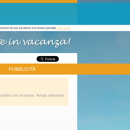
inserisci la tua struttura sul nostro portale
clicca qui
PUBBLICITÀ
ontatto con la natura. Ampia selezione