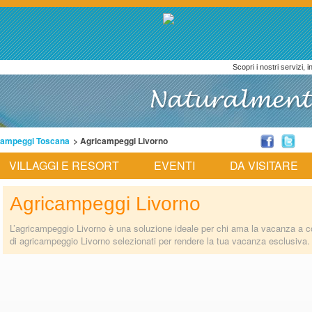
Scopri i nostri servizi, 
campeggi Toscana
> Agricampeggi Livorno
VILLAGGI E RESORT
EVENTI
DA VISITARE
Agricampeggi Livorno
L’agricampeggio Livorno è una soluzione ideale per chi ama la vacanza a c
di agricampeggio Livorno selezionati per rendere la tua vacanza esclusiva.