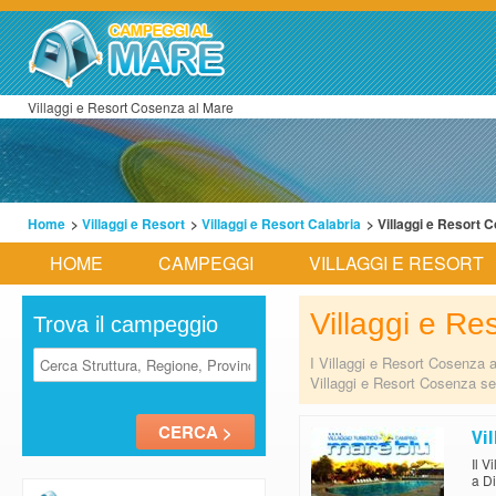
Villaggi e Resort Cosenza al Mare
Home
>
Villaggi e Resort
>
Villaggi e Resort Calabria
> Villaggi e Resort 
HOME
CAMPEGGI
VILLAGGI E RESORT
Villaggi e R
Trova il campeggio
I Villaggi e Resort Cosenza a
Villaggi e Resort Cosenza se
Vi
Il V
a Di